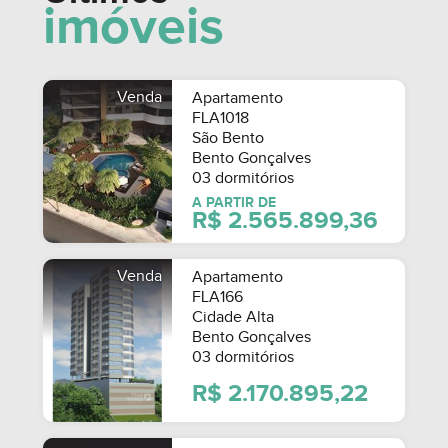
imóveis
R$ 1.500.000,00
R$
Venda
Apartamento
FLA1018
São Bento
Bento Gonçalves
03 dormitórios
A PARTIR DE
R$ 2.565.899,36
Venda
Apartamento
FLA166
Cidade Alta
Bento Gonçalves
03 dormitórios
R$ 2.170.895,22