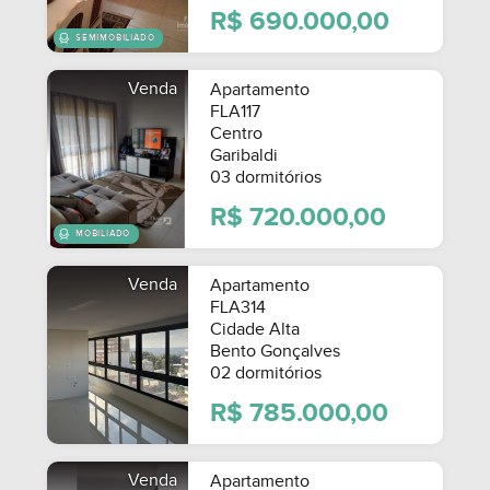
R$ 690.000,00
Venda
Apartamento
FLA117
Centro
Garibaldi
03 dormitórios
R$ 720.000,00
Venda
Apartamento
FLA314
Cidade Alta
Bento Gonçalves
02 dormitórios
R$ 785.000,00
Venda
Apartamento