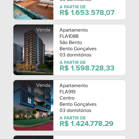
A PARTIR DE
R$ 1.653.578,07
Venda
Apartamento
FLA1088
São Bento
Bento Gonçalves
03 dormitórios
A PARTIR DE
R$ 1.598.728,33
Venda
Apartamento
FLA919
Centro
Bento Gonçalves
03 dormitórios
A PARTIR DE
R$ 1.424.778,29