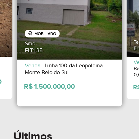
MOBILIADO
Terreno
Sítio
FLT1134
FLT1135
Venda
- S
Venda
- Linha 100 da Leopoldina
Bento Go
Monte Belo do Sul
0,00m²
Últimos