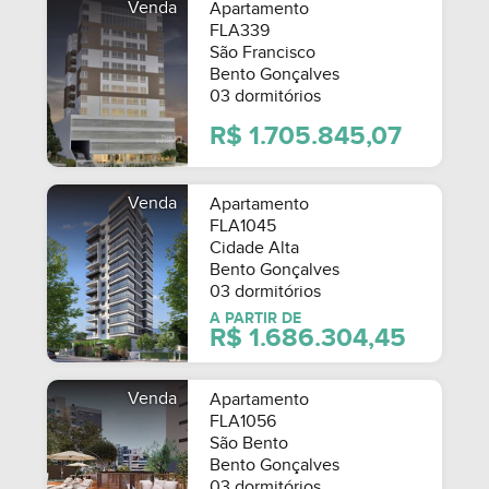
Venda
Apartamento
FLA339
São Francisco
Bento Gonçalves
03 dormitórios
R$ 1.705.845,07
Venda
Apartamento
FLA1045
Cidade Alta
Bento Gonçalves
03 dormitórios
A PARTIR DE
R$ 1.686.304,45
Venda
Apartamento
FLA1056
São Bento
Bento Gonçalves
03 dormitórios