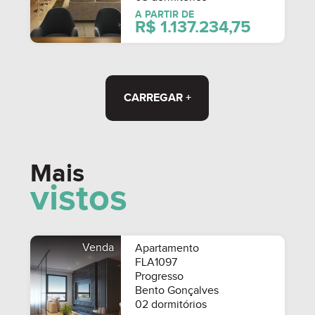
A PARTIR DE
R$ 1.137.234,75
CARREGAR +
Mais
vistos
Venda
Apartamento
FLA1097
Progresso
Bento Gonçalves
02 dormitórios