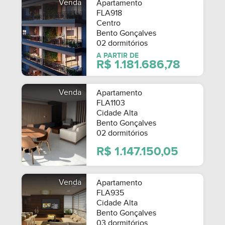
Venda
Apartamento
FLA918
Centro
Bento Gonçalves
02 dormitórios
A PARTIR DE
R$ 1.181.686,78
Venda
Apartamento
FLA1103
Cidade Alta
Bento Gonçalves
02 dormitórios
R$ 1.147.150,05
Venda
Apartamento
FLA935
Cidade Alta
Bento Gonçalves
03 dormitórios