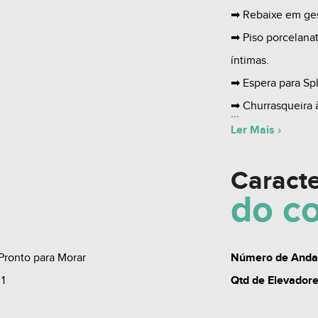
➡ Rebaixe em ge
➡ Piso porcelanat
íntimas.
➡ Espera para Spl
➡ Churrasqueira 
➡ Medidores de ág
Ler Mais ›
Caracte
O EMPRENDIME
do
c
➡ Hall de Entrad
➡ Total acessibili
➡ Garagens 1 ou 
Pronto para Morar
Número de And
➡ Salão de festas
 1
Qtd de Elevador
➡ Dois elevadore
➡01 Box de Garag