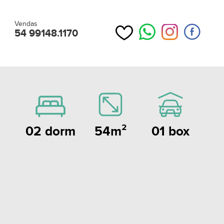
Vendas
54 99148.1170
54m²
01 box
02 dorm