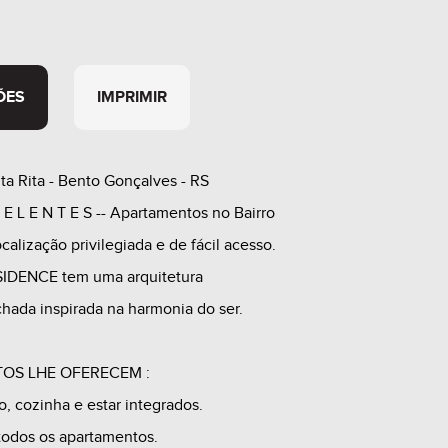
ÕES
IMPRIMIR
ta Rita - Bento Gonçalves - RS
 E L E N T E S -- Apartamentos no Bairro
calização privilegiada e de fácil acesso.
DENCE tem uma arquitetura
chada inspirada na harmonia do ser.
OS LHE OFERECEM :
, cozinha e estar integrados.
todos os apartamentos.