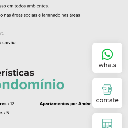
sso em todos ambientes.
o nas áreas sociais e laminado nas áreas
it.
à carvão.
ua, energia e gás individualizados.
whats
rísticas
NTO CONTA COM:
ondomínio
a Decorado.
dade.
2 Box, com três acessos independentes.
contate
ares
› 12
Apartamentos por Andar
› 5
 mobiliado.
es
› 5
s.
em e Possibilidade compra de Box