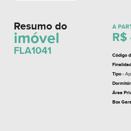
Resumo do
A PAR
imóvel
R$ 
FLA1041
Código d
Finalida
Tipo
› Ap
Dormitór
Área Pri
Box Gar