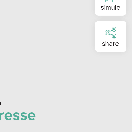
simule
NTAS:
dormitórios sem suíte.
share
,30 m² privativos;
rmitórios sendo 1 suíte.
ivos.
NTREGA: ENTREGUE
o
eresse
a para conhecer mais detalhes deste
ento com um de nossos corretores.