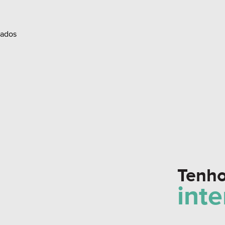
Duplo (consultar)
rados
OPÇÕES DE PLA
Apartamentos 02 
📐De 53,78m² a 62
Apartamentos 2 do
📐67,96 m² privat
PREVISÃO DE E
Tenh
int
Agende uma visit
lindo empreendim