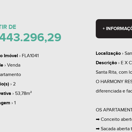
TIR DE
+ INFORMAÇ
443.296,29
Localização
› San
o Imóvel
› FLA1041
Descrição
› E X C
de
› Venda
Santa Rita, com lo
artamento
O HARMONY RESI
io(s)
› 2
diferenciada e fa
vativa
› 53,78m²
agem
› 1
OS APARTAMENT
➡ Conceito aberto
➡ Sacada aberta 