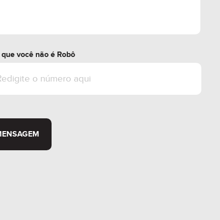
da com pé direito duplo;
amentos com capacidade para três camas.
r que você não é Robô
STIMENTO**
ela Rede de Hotéis Dall'Onder, com
 atuação em hotelaria;
ação de 10 anos com a rede hoteleira,
MENSAGEM
vado por igual período;
el com matrículas individualizadas;
luguel mensal para cada unidade,
taxa de ocupação;
or fixo mensal corrigido anualmente