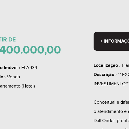
TIR DE
+ INFORMAÇ
400.000,00
Localização
› Pla
o Imóvel
› FLA934
Descrição
› ** 
de
› Venda
INVESTIMENTO**
artamento (Hotel)
Conceitual e dif
o atendimento e 
Dall'Onder, pront