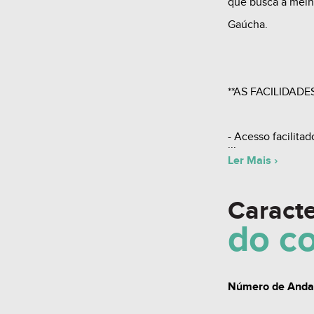
que busca a melh
Gaúcha.
**AS FACILIDADES
- Acesso facilitad
padrão;
Ler Mais ›
- Localização pri
Caracte
muitos atrativos 
do
c
- Estratégica vis
cidade;
- A poucos minut
Número de And
Parque de Evento