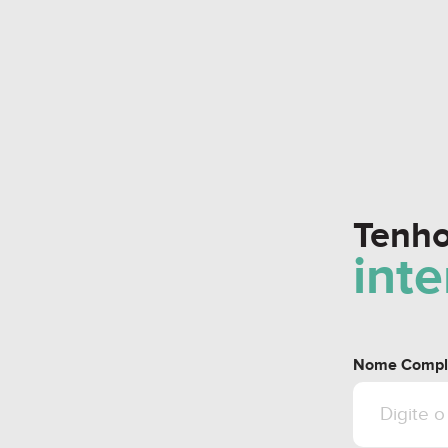
- Próximo ao cent
**QUASE 20.000
- Acomoda até 93
- 16 pavimentos,
construída;
Tenh
- 171 vagas de ga
int
manobrista;
- Acessibilidade 
para maca, impre
reduzida;
Nome Compl
- Acesso de hóspe
micro-ônibus;