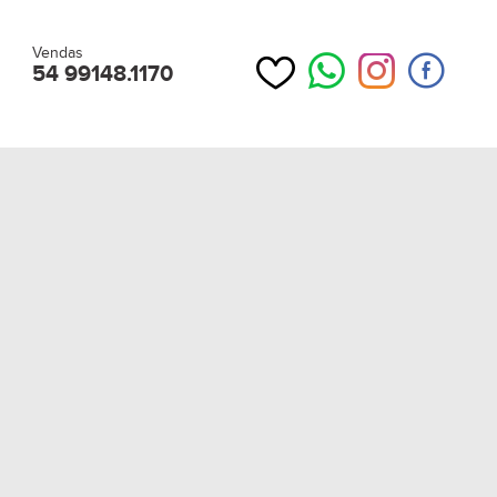
Vendas
54 99148.1170