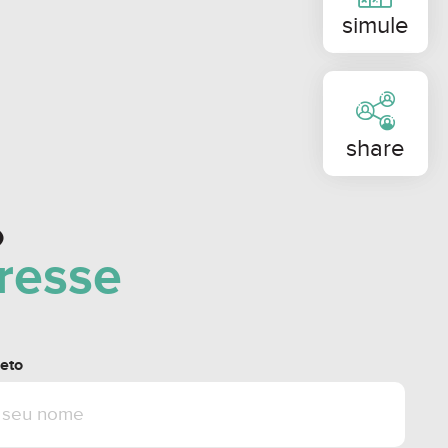
ro da cidade (1,5km).
simule
m² DE ÁREA CONSTRUÍDA**
6 hóspedes, em 312 apartamentos;
share
 distribuídos em 20.000m² de área
o
ragem coberta, com a facilidade de
eresse
com 5 elevadores, inclusive elevador
scindível para hóspedes com mobilidade
eto
des totalmente coberto, para carros e