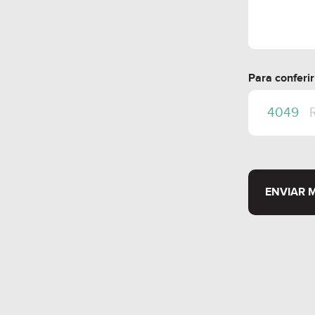
- Recepção eleva
- Todos os apart
Para conferi
**SOBRE O INVE
- Administrado p
quase 40 anos de
- Contrato de loc
ENVIAR 
podendo ser reno
- Unidades do hot
- Pagamento de a
independente da 
- Aluguel com val