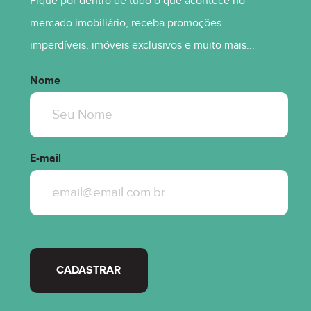
Fique por dentro de tudo o que acontece no
mercado imobiliário, receba promoções
R$ 2.125.000,00
imperdíveis, imóveis exclusivos e muito mais...
Nome
E-mail
CADASTRAR