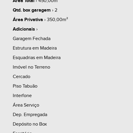
-banheiro
Área Total
› 450,00m²
whats
contate
simule
Qtd. box garagem
› 2
CASA 2 Inferior:
Área Privativa
› 350,00m²
-2 dormitórios
Adicionais
›
-sala
Garagem Fechada
share
-cozinha
Estrutura em Madeira
-área de serviço
Esquadrias em Madeira
-banheiro
Imóvel no Terreno
Cercado
PORÃO
Piso Tabuão
-porão com 2 peças
Interfone
-banheiro externo
Área Serviço
Dep. Empregada
Agende uma visita com um de nossos corretores.
Depósito no Box