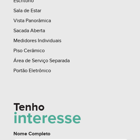
Lembre-se, com um corretor de imóveis, sua
Escritório
negociação é sempre segura. Fone(54)99148 1170
Sala de Estar
Vista Panorâmica
Sacada Aberta
Medidores Individuais
Piso Cerâmico
Área de Serviço Separada
Portão Eletrônico
Tenho
interesse
Nome Completo