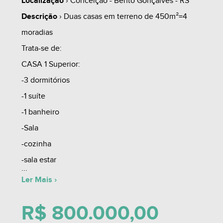
Localização
› Conceição - Bento Gonçalves - RS
Descrição
› Duas casas em terreno de 450m²=4
moradias
Trata-se de:
CASA 1 Superior:
-3 dormitórios
-1 suíte
-1 banheiro
-Sala
-cozinha
-sala estar
-sala jantar
Ler Mais ›
-área de serviço
R$ 800.000,00
-3 sacadas