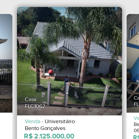
Ca
Casa
FL
FLC1062
V
Venda
- Universitário
Be
Bento Gonçalves
06