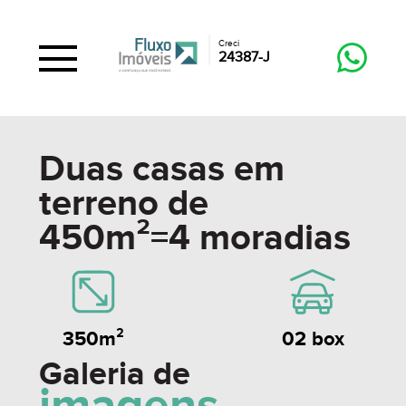
Creci
24387-J
Duas casas em
terreno de
450m²=4 moradias
350m²
02 box
Galeria de