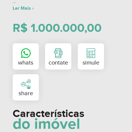
corretor, a sua compra é sempre mais segura.
Ler Mais ›
R$ 1.000.000,00
Obs: Valor e disponibilidade sujeitos a alteração
sem prévio aviso.
Características
do imóvel
whats
contate
simule