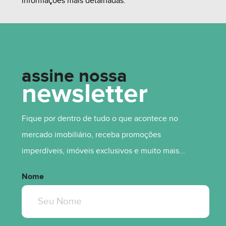
informações mais detalhadas.
assine nossa
newsletter
R$ 2.125.000,00
Fique por dentro de tudo o que acontece no
mercado imobiliário, receba promoções
imperdíveis, imóveis exclusivos e muito mais...
Nome