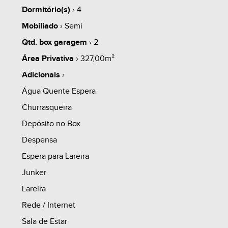
Dormitório(s)
› 4
Mobiliado
› Semi
share
Qtd. box garagem
› 2
Área Privativa
› 327,00m²
Adicionais
›
Água Quente Espera
Churrasqueira
Depósito no Box
Despensa
Espera para Lareira
Junker
Lareira
Rede / Internet
Sala de Estar