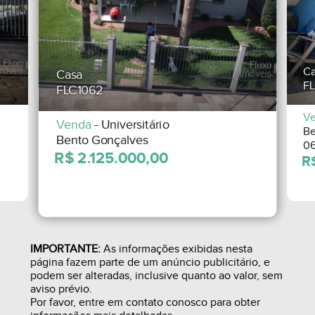
Ca
Casa
FL
FLC1062
V
Venda
- Universitário
Be
Bento Gonçalves
06
IMPORTANTE:
As informações exibidas nesta
página fazem parte de um anúncio publicitário, e
podem ser alteradas, inclusive quanto ao valor, sem
aviso prévio.
Por favor, entre em contato conosco para obter