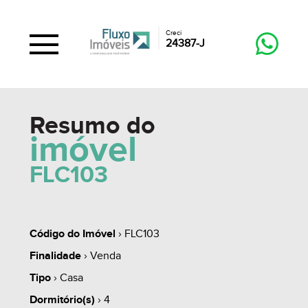
Creci
24387-J
Resumo do
imóvel
FLC103
Código do Imóvel
› FLC103
Finalidade
› Venda
Tipo
› Casa
Dormitório(s)
› 4