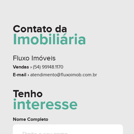
whats
contate
simule
Contato da
Imobiliária
Fluxo Imóveis
share
Vendas ›
(54) 99148.1170
E-mail ›
atendimento@fluxoimob.com.br
Tenho
interesse
Nome Completo