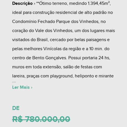
Descrição
› **Ótimo terreno, medindo 1.394,45m²,
ideal para construção residencial de alto padrão no
Condomínio Fechado Parque dos Vinhedos, no
coração do Vale dos Vinhedos, um dos lugares mais
visitados do Brasil, cercado por belas paisagens e
pelas melhores Vinícolas da região e a 10 min. do
centro de Bento Gonçalves. Possui portaria 24 hs,
muros em toda extensão, salão de festas com
lareira, praças com playground, heliponto e mirante
com vista panorâmica.
Ler Mais ›
Agende uma visita com um de nossos corretores.
DE
R$ 780.000,00
Obs: Valor e disponibilidade sujeitos a alteração