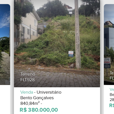
Te
Terreno
FL
FLT928
V
Venda
- Universitário
Be
Bento Gonçalves
28
840,84m² -