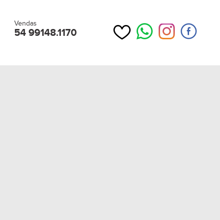
Vendas
54 99148.1170