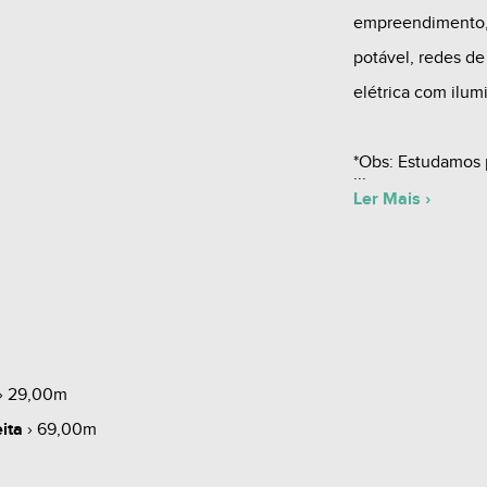
empreendimento,
potável, redes de
elétrica com ilum
*Obs: Estudamos 
prontos. Valor Ne
Ler Mais ›
Valores e disponi
aviso.
Não perca esta o
de nossos correto
› 29,00m
ita
› 69,00m