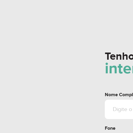
Tenh
int
Nome Compl
Fone