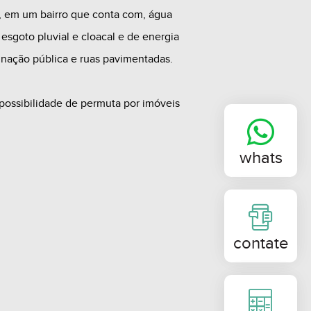
 em um bairro que conta com, água
 esgoto pluvial e cloacal e de energia
inação pública e ruas pavimentadas.
possibilidade de permuta por imóveis
gociável.
bilidades sujeitos a alteração sem prévio
whats
portunidade, agende uma visita com um
res.
contate