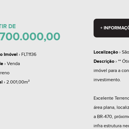
TIR DE
+ INFORMAÇ
700.000,00
Localização
› São
o Imóvel
› FLT1136
Descrição
› ** Ót
de
› Venda
imóvel para a co
rreno
investimento.
al
› 2.001,00m²
Excelente Terren
área plana, local
a BR-470, próximo
infra estrutura ne