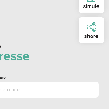
simule
share
o
eresse
eto