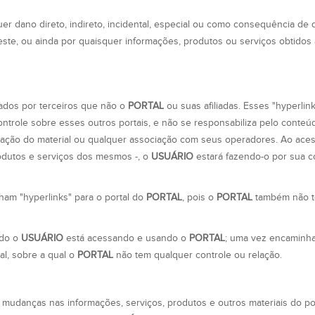
er dano direto, indireto, incidental, especial ou como consequência de 
deste, ou ainda por quaisquer informações, produtos ou serviços obtidos
rados por terceiros que não o
PORTAL
ou suas afiliadas. Esses "hyperlin
ntrole sobre esses outros portais, e não se responsabiliza pelo conteú
vação do material ou qualquer associação com seus operadores. Ao aces
produtos e serviços dos mesmos -, o
USUÁRIO
estará fazendo-o por sua c
am "hyperlinks" para o portal do
PORTAL
, pois o
PORTAL
também não 
ndo o
USUÁRIO
está acessando e usando o
PORTAL
; uma vez encaminha
tal, sobre a qual o
PORTAL
não tem qualquer controle ou relação.
 mudanças nas informações, serviços, produtos e outros materiais do por