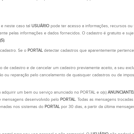
 e neste caso tal
USUÁRIO
pode ter acesso a informações, recursos ou f
mente pelas informações e dados fornecidos. O cadastro é gratuito e suje
S)
.
cadastro. Se o
PORTAL
detectar cadastros que aparentemente perten
ão de cadastro e de cancelar um cadastro previamente aceito, a seu excl
ão ou reparação pelo cancelamento de quaisquer cadastros ou de impos
 adquirir um bem ou serviço anunciado no PORTAL e o(s)
ANUNCIANTE(
de mensagens desenvolvido pelo
PORTAL
. Todas as mensagens trocadas
enadas nos sistemas do
PORTAL
por 30 dias, a partir da última mensag