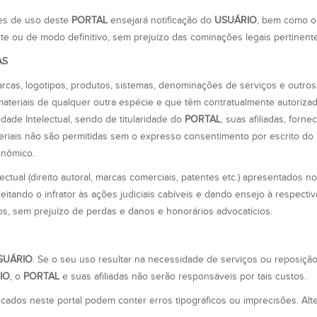
ões de uso deste
PORTAL
ensejará notificação do
USUÁRIO
, bem como o
 ou de modo definitivo, sem prejuízo das cominações legais pertinente
AS
arcas, logotipos, produtos, sistemas, denominações de serviços e outros 
ateriais de qualquer outra espécie e que têm contratualmente autoriza
edade Intelectual, sendo de titularidade do
PORTAL
, suas afiliadas, forn
ateriais não são permitidas sem o expresso consentimento por escrito do
onômico.
ctual (direito autoral, marcas comerciais, patentes etc.) apresentados n
eitando o infrator às ações judiciais cabíveis e dando ensejo à respectiv
iros, sem prejuízo de perdas e danos e honorários advocatícios.
SUÁRIO
. Se o seu uso resultar na necessidade de serviços ou reposiçã
IO
, o
PORTAL
e suas afiliadas não serão responsáveis por tais custos.
licados neste portal podem conter erros tipográficos ou imprecisões. Alt