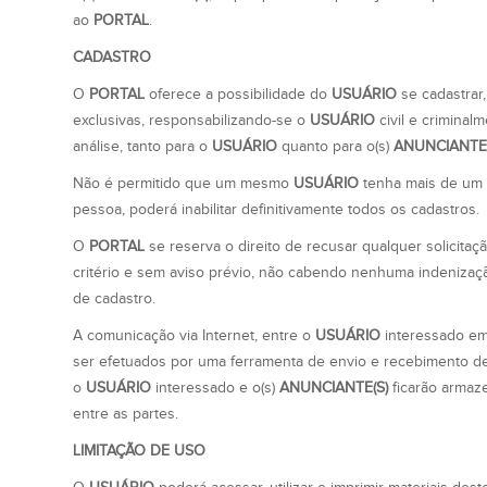
ao
PORTAL
.
CADASTRO
O
PORTAL
oferece a possibilidade do
USUÁRIO
se cadastrar,
exclusivas, responsabilizando-se o
USUÁRIO
civil e criminal
análise, tanto para o
USUÁRIO
quanto para o(s)
ANUNCIANTE(
Não é permitido que um mesmo
USUÁRIO
tenha mais de um 
pessoa, poderá inabilitar definitivamente todos os cadastros.
O
PORTAL
se reserva o direito de recusar qualquer solicitaç
critério e sem aviso prévio, não cabendo nenhuma indenizaç
de cadastro.
A comunicação via Internet, entre o
USUÁRIO
interessado em
ser efetuados por uma ferramenta de envio e recebimento 
o
USUÁRIO
interessado e o(s)
ANUNCIANTE(S)
ficarão armaz
entre as partes.
LIMITAÇÃO DE USO