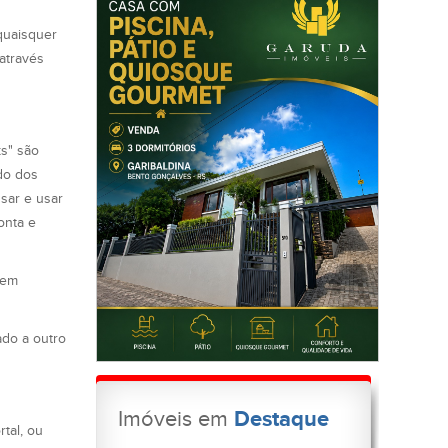
quaisquer
 através
ks" são
do dos
sar e usar
onta e
tem
do a outro
Imóveis em
Destaque
tal, ou