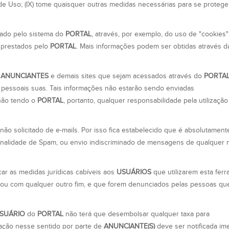
 Uso; (IX) tome quaisquer outras medidas necessárias para se protege
icado pelo sistema do
PORTAL
, através, por exemplo, do uso de "cookies"
s prestados pelo
PORTAL
. Mais informações podem ser obtidas através da
,
ANUNCIANTES
e demais sites que sejam acessados através do
PORTA
u pessoais suas. Tais informações não estarão sendo enviadas
 não tendo o
PORTAL
, portanto, qualquer responsabilidade pela utilizaçã
ão solicitado de e-mails. Por isso fica estabelecido que é absolutament
 finalidade de Spam, ou envio indiscriminado de mensagens de qualquer 
car as medidas jurídicas cabíveis aos
USUÁRIOS
que utilizarem esta fer
 ou com qualquer outro fim, e que forem denunciados pelas pessoas qu
SUÁRIO
do
PORTAL
não terá que desembolsar qualquer taxa para
fração nesse sentido por parte de
ANUNCIANTE(S)
deve ser notificada im