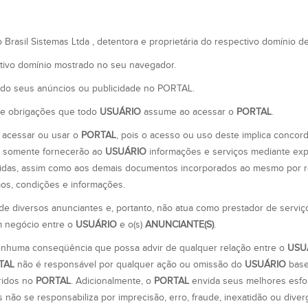
 Brasil Sistemas Ltda , detentora e proprietária do respectivo domínio de
ctivo domínio mostrado no seu navegador.
ido seus anúncios ou publicidade no PORTAL.
s e obrigações que todo
USUÁRIO
assume ao acessar o
PORTAL
.
 acessar ou usar o
PORTAL
, pois o acesso ou uso deste implica concor
al somente fornecerão ao
USUÁRIO
informações e serviços mediante ex
tidas, assim como aos demais documentos incorporados ao mesmo por r
rmos, condições e informações.
de diversos anunciantes e, portanto, não atua como prestador de serviç
um negócio entre o
USUÁRIO
e o(s)
ANUNCIANTE(S)
.
nhuma conseqüência que possa advir de qualquer relação entre o
USU
TAL
não é responsável por qualquer ação ou omissão do
USUÁRIO
base
eridos no
PORTAL
. Adicionalmente, o
PORTAL
envida seus melhores esfo
 não se responsabiliza por imprecisão, erro, fraude, inexatidão ou dive