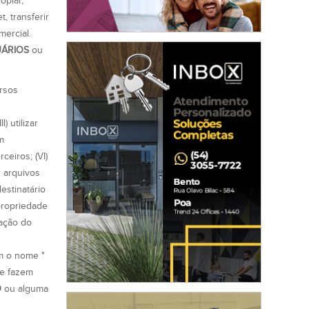
opiar,
t, transferir
mercial.
ÁRIOS
ou
ersos
 utilizar
m
ceiros; (VI)
ir arquivos
stinatário
 propriedade
zação do
om o nome "
e fazem
O
ou alguma