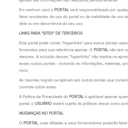
ajustes das informações são realizados periodicamente.
Em nenhum caso o
PORTAL
será responsabilizado por qualqu
fatos resultantes do uso do portal ou da inabilidade de uso 
dele ou em decorrência do seu uso.
LINKS PARA "SITES" DE TERCEIROS
Este portal pode conter "hyperlinks" para outros portais ope
fornecidos para sua referência apenas. O
PORTAL
não tem co
mesmos. A inclusão desses "hyperlinks" não implica na apro
esses outros portais - incluindo as informações, materiais, 
risco.
As mesmas regram se aplicam aos outros portais que contenh
controle sobre estes.
A Política de Privacidade do
PORTAL
é aplicável apenas qua
portal, o
USUÁRIO
estará sujeito às políticas desse outro por
MUDANÇAS NO PORTAL
O
PORTAL
, suas afiliadas e seus fornecedores poderão fazer