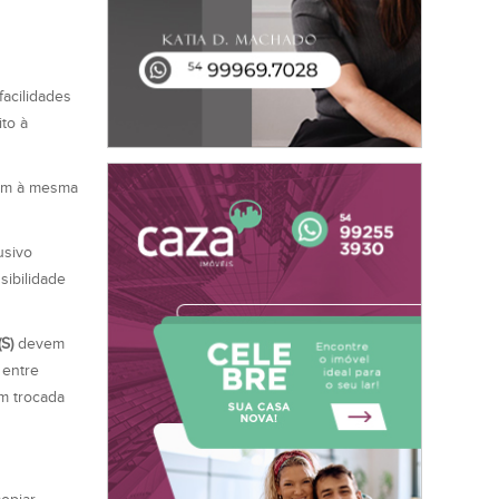
acilidades
ito à
cem à mesma
usivo
sibilidade
S)
devem
 entre
em trocada