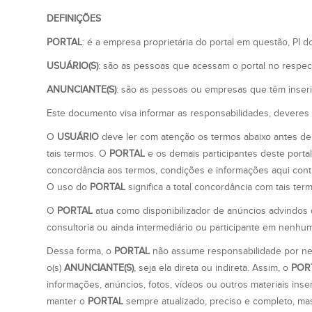
DEFINIÇÕES
PORTAL
: é a empresa proprietária do portal em questão, PI do
USUÁRIO(S)
: são as pessoas que acessam o portal no respe
ANUNCIANTE(S)
: são as pessoas ou empresas que têm inser
Este documento visa informar as responsabilidades, devere
O
USUÁRIO
deve ler com atenção os termos abaixo antes de
tais termos. O
PORTAL
e os demais participantes deste port
concordância aos termos, condições e informações aqui con
O uso do
PORTAL
significa a total concordância com tais te
O
PORTAL
atua como disponibilizador de anúncios advindos 
consultoria ou ainda intermediário ou participante em nenh
Dessa forma, o
PORTAL
não assume responsabilidade por ne
o(s)
ANUNCIANTE(S)
, seja ela direta ou indireta. Assim, o
POR
informações, anúncios, fotos, vídeos ou outros materiais ins
manter o
PORTAL
sempre atualizado, preciso e completo, mas