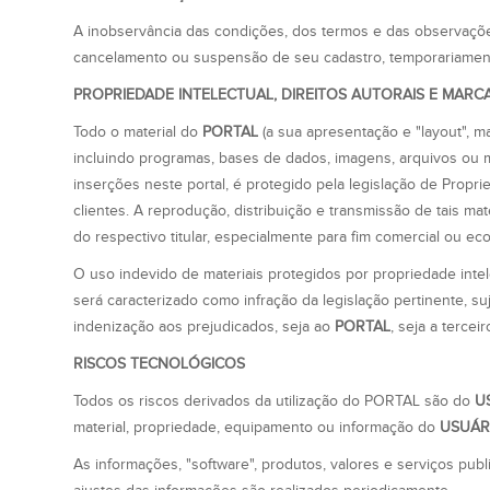
A inobservância das condições, dos termos e das observaç
cancelamento ou suspensão de seu cadastro, temporariamente
PROPRIEDADE INTELECTUAL, DIREITOS AUTORAIS E MARC
Todo o material do
PORTAL
(a sua apresentação e "layout", m
incluindo programas, bases de dados, imagens, arquivos ou m
inserções neste portal, é protegido pela legislação de Propri
clientes. A reprodução, distribuição e transmissão de tais m
do respectivo titular, especialmente para fim comercial ou ec
O uso indevido de materiais protegidos por propriedade intele
será caracterizado como infração da legislação pertinente, suj
indenização aos prejudicados, seja ao
PORTAL
, seja a terce
RISCOS TECNOLÓGICOS
Todos os riscos derivados da utilização do PORTAL são do
U
material, propriedade, equipamento ou informação do
USUÁR
As informações, "software", produtos, valores e serviços pub