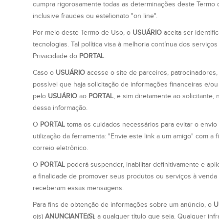
cumpra rigorosamente todas as determinações deste Termo de
inclusive fraudes ou estelionato "on line".
Por meio deste Termo de Uso, o
USUÁRIO
aceita ser identif
tecnologias. Tal política visa à melhoria contínua dos serviço
Privacidade do
PORTAL
.
Caso o
USUÁRIO
acesse o site de parceiros, patrocinadores
possível que haja solicitação de informações financeiras e/o
pelo
USUÁRIO
ao
PORTAL
, e sim diretamente ao solicitante,
dessa informação.
O
PORTAL
toma os cuidados necessários para evitar o envio n
utilização da ferramenta: "Envie este link a um amigo" com a
correio eletrônico.
O
PORTAL
poderá suspender, inabilitar definitivamente e apli
a finalidade de promover seus produtos ou serviços à venda
receberam essas mensagens.
Para fins de obtenção de informações sobre um anúncio, o
U
o(s)
ANUNCIANTE(S)
, a qualquer título que seja. Qualquer in