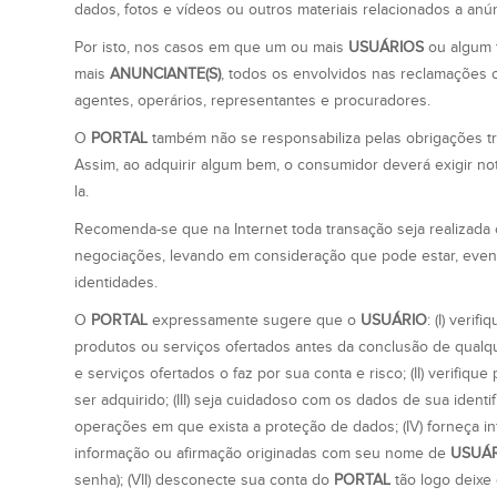
dados, fotos e vídeos ou outros materiais relacionados a anú
Por isto, nos casos em que um ou mais
USUÁRIOS
ou algum t
mais
ANUNCIANTE(S)
, todos os envolvidos nas reclamações
agentes, operários, representantes e procuradores.
O
PORTAL
também não se responsabiliza pelas obrigações tr
Assim, ao adquirir algum bem, o consumidor deverá exigir no
la.
Recomenda-se que na Internet toda transação seja realizad
negociações, levando em consideração que pode estar, even
identidades.
O
PORTAL
expressamente sugere que o
USUÁRIO
: (I) veri
produtos ou serviços ofertados antes da conclusão de qual
e serviços ofertados o faz por sua conta e risco; (II) verif
ser adquirido; (III) seja cuidadoso com os dados de sua ident
operações em que exista a proteção de dados; (IV) forneça inf
informação ou afirmação originadas com seu nome de
USUÁ
senha); (VII) desconecte sua conta do
PORTAL
tão logo deixe 