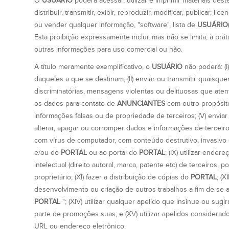
O
USUÁRIO
poderá acessar, utilizar e imprimir materiais des
distribuir, transmitir, exibir, reproduzir, modificar, publicar, l
ou vender qualquer informação, "software", lista de
USUÁRIO(
Esta proibição expressamente inclui, mas não se limita, à prá
outras informações para uso comercial ou não.
A título meramente exemplificativo, o
USUÁRIO
não poderá: (I
daqueles a que se destinam; (II) enviar ou transmitir quaisq
discriminatórias, mensagens violentas ou delituosas que atent
os dados para contato de
ANUNCIANTES
com outro propósito
informações falsas ou de propriedade de terceiros; (V) enviar
alterar, apagar ou corromper dados e informações de terceiros;
com vírus de computador, com conteúdo destrutivo, invasiv
e/ou do
PORTAL
ou ao portal do
PORTAL
; (IX) utilizar ende
intelectual (direito autoral, marca, patente etc) de terceiros
proprietário; (XI) fazer a distribuição de cópias do
PORTAL
; (
desenvolvimento ou criação de outros trabalhos a fim de se an
PORTAL
"; (XIV) utilizar qualquer apelido que insinue ou s
parte de promoções suas; e (XV) utilizar apelidos conside
URL ou endereço eletrônico.