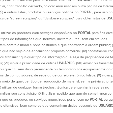
te portal para seu uso pessoal e não-comercial. O
USUÁRIO
não poderá c
icenciar, criar trabalho derivado, colocar e/ou usar em outra página da Interne
S)
e outras listas, produtos ou serviços obtidos no
PORTAL
, para uso co
tica de "screen scraping" ou "database scraping" para obter listas de
USU
) utilizar os produtos e/ou serviços disponíveis no
PORTAL
para fins div
uer tipos de informações que induzam, incitem ou resultem em atitudes
em contra a moral e bons costumes e que contrariam a ordem pública; (III)
 que não seja o de encaminhar proposta comercial; (IV) cadastrar-se co
 ou transmitir qualquer tipo de informação que seja de propriedade de ter
 (VII) violar a privacidade de outros
USUÁRIOS
; (VIII) enviar ou transmit
o ou que causem dano permanente ou temporário aos equipamentos do de
reços de computadores, de rede ou de correio eletrônico falsos; (X) violar
, por meio de qualquer tipo de reprodução de material, sem a prévia autori
XII) utilizar de qualquer forma trechos, técnica de engenharia reversa no
alisar sua constituição; (XIII) utilizar apelido que guarde semelhança c
ugira que os produtos ou serviços anunciados pertencem ao
PORTAL
ou qu
rados ofensivos, bem como os que contenham dados pessoais do
USUÁRI