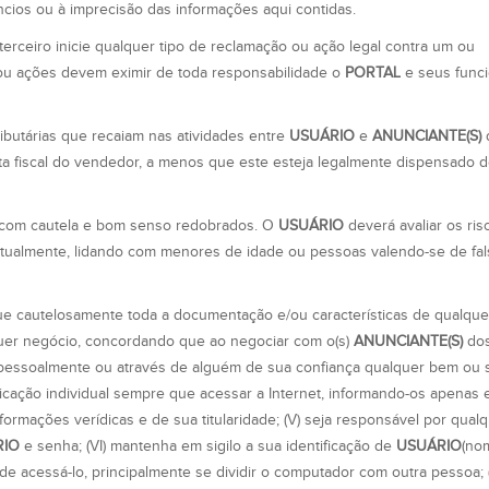
ncios ou à imprecisão das informações aqui contidas.
erceiro inicie qualquer tipo de reclamação ou ação legal contra um ou
 ou ações devem eximir de toda responsabilidade o
PORTAL
e seus funci
ibutárias que recaiam nas atividades entre
USUÁRIO
e
ANUNCIANTE(S)
ta fiscal do vendedor, a menos que este esteja legalmente dispensado d
a com cautela e bom senso redobrados. O
USUÁRIO
deverá avaliar os ris
tualmente, lidando com menores de idade ou pessoas valendo-se de fal
fique cautelosamente toda a documentação e/ou características de qualqu
quer negócio, concordando que ao negociar com o(s)
ANUNCIANTE(S)
dos
ique pessoalmente ou através de alguém de sua confiança qualquer bem ou 
ificação individual sempre que acessar a Internet, informando-os apenas
ormações verídicas e de sua titularidade; (V) seja responsável por qualq
RIO
e senha; (VI) mantenha em sigilo a sua identificação de
USUÁRIO
(no
de acessá-lo, principalmente se dividir o computador com outra pessoa; (V