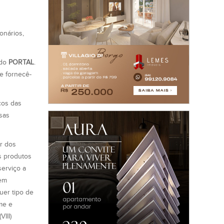
onários,
do
PORTAL
.
e fornecê-
cos das
sas
er dos
 produtos
serviço a
 em
uer tipo de
me e
III)