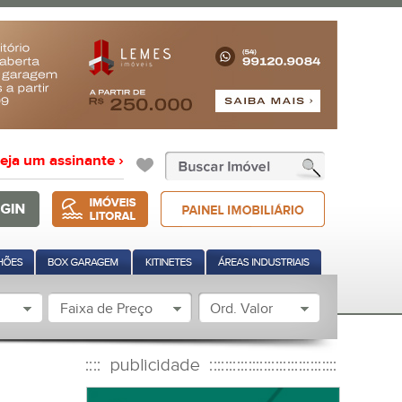
eja um assinante ›
Faixa de Preço
Ord. Valor