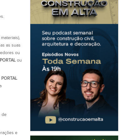
s.
materiais),
das as suas
ecedores ou
PORTAL
ou
o
PORTAL
a
o de
erações e