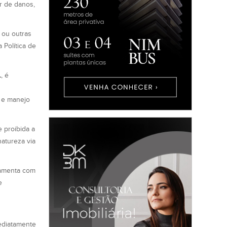
r de danos,
 ou outras
 Política de
L
, é
o e manejo
e proibida a
natureza via
ramenta com
e
ediatamente