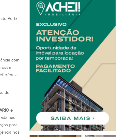
ste Portal.
dância com
pressa
eferência.
os de
ÁRIO
e
ada nas
rços para
rgência nos